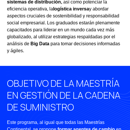
sistemas de distribución,
así como potenciar la
eficiencia operativa, la
logística inversa
y abordar
aspectos cruciales de sostenibilidad y responsabilidad
social empresarial. Los graduados estarán plenamente
capacitados para liderar en un mundo cada vez más
globalizado, al utilizar estrategias respaldadas por el
análisis de
Big Data
para tomar decisiones informadas
y ágiles.
OBJETIVO DE LA MAESTRÍA
EN GESTIÓN DE LA CADENA
DE SUMINISTRO
Este programa, al igual que todas las Maestrías
Continental, se propone
formar agentes de cambio
en